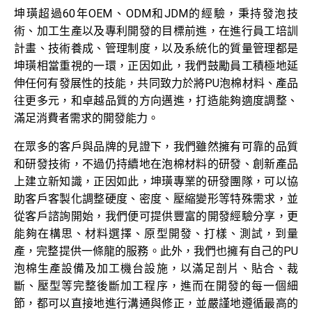
坤璜超過60年OEM、ODM和JDM的經驗，秉持發泡技
聯絡我們
術、加工生產以及專利開發的目標前進，在進行員工培訓
目錄樣冊
計畫、技術養成、管理制度，以及系統化的質量管理都是
坤璜相當重視的一環，正因如此，我們鼓勵員工積極地延
認證評鑑
伸任何有發展性的技能，共同致力於將PU泡棉材料、產品
往更多元，和卓越品質的方向邁進，打造能夠適度調整、
滿足消費者需求的開發能力。
在眾多的客戶與品牌的見證下，我們雖然擁有可靠的品質
和研發技術，不過仍持續地在泡棉材料的研發、創新產品
上建立新知識，正因如此，坤璜專業的研發團隊，可以協
助客戶客製化調整硬度、密度、壓縮變形等特殊需求，並
從客戶諮詢開始，我們便可提供豐富的開發經驗分享，更
能夠在構思、材料選擇、原型開發、打樣、測試，到量
產，完整提供一條龍的服務。此外，我們也擁有自己的PU
泡棉生產設備及加工機台設施，以滿足剖片、貼合、裁
斷、壓型等完整後斷加工程序，進而在開發的每一個細
節，都可以直接地進行溝通與修正，並嚴謹地遵循最高的