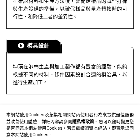
在確認材料和生產方法後，會開始樣品的試作打樣
與生產設備的準備，以確保樣品與量產轉換時的可
行性，和降低二者的差異性。
模具設計
坤璜在泡棉生產與加工製作都有豐富的經驗，能夠
根據不同的材料、條件因素設計合適的模治具，以
進行生產加工。
坤璜企業股份有限公司
本網站使用Cookies及蒐集相關網站內使用者行為來提供最佳服務
36642 苗栗縣銅鑼鄉民權路9號
並改善使用體驗。詳細內容請參閱
隱私權政策
。您可以隨時變更您
+886(0)37986006~8
是否同意本網站使用Cookies。若您繼續瀏覽本網站，即表示您同
© 2026 坤璜企業股份有限公司. All Rights Reserved.
意本網站使用Cookies。
info@kun-huang.com
使用條款
隱私權政策