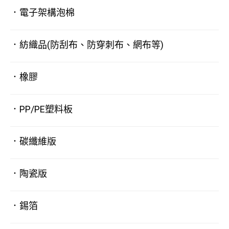
．電子架構泡棉
．紡織品(防刮布、防穿刺布、網布等)
．橡膠
．PP/PE塑料板
．碳纖維版
．陶瓷版
．錫箔