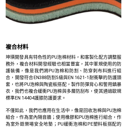
專案計畫
最新消息
聯絡我們
目錄樣冊
複合材料
認證評鑑
坤璜開發具有特色性的PU泡棉材料，和客製化配方調整服
務外，複合材料開發經驗也相當豐富，其中軍規使用的防
護裝備，像是我們將PU泡棉和防割、防穿刺布料進行組
合，開發符合EN388防割5級與EN 1621-1耐衝擊的防護頭
套，也將PU泡棉與陶瓷板搭配，製作防彈背心和警用鎮暴
衣，我們也複合緩衝PU泡棉與多層防刮布，使其通過歐規
標準EN 14404護膝防護要求。
不僅如此，我們也應用在生活中，像是回收泡棉與PU泡棉
組合，作為室內隔音牆；使用橡膠和PU泡棉進行組合，作
為室外遊樂場安全地墊；PU緩衝泡棉和PE塑料板搭配的