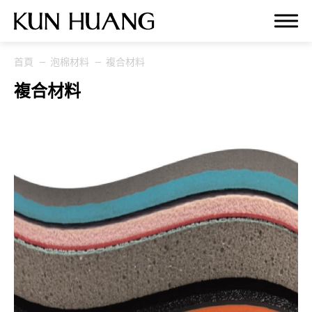
首頁
泡棉材料
複合材料
關於我們
複合材料
泡棉材料
全部
保麗優回收泡棉 POLIYOU
高性能PU泡棉
POLIPLUS HYBRID
惰性PU泡棉 SHOCKEZE
客製化配方
複合材料
市場領域
研究開發